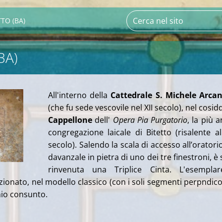
TTO (BA)
BA)
All'interno della
Cattedrale S. Michele Arcan
(che fu sede vescovile nel XII secolo), nel cosid
Cappellone
dell'
Opera Pia Purgatorio
, la più a
congregazione laicale di Bitetto (risalente al
secolo). Salendo la scala di accesso all’oratorio
davanzale in pietra di uno dei tre finestroni, è 
rinvenuta una Triplice Cinta. L'esemplar
ionato, nel modello classico (con i soli segmenti perpndicol
io consunto.