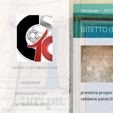
Homepage
>
BITE
BITETTO (
CENTRO STUDI TRIPLICE CINTA
HOMEPAGE
presenta proporz
ARTICOLI/ARTICLES
sebbene parecch
DATABASE/GALLERY