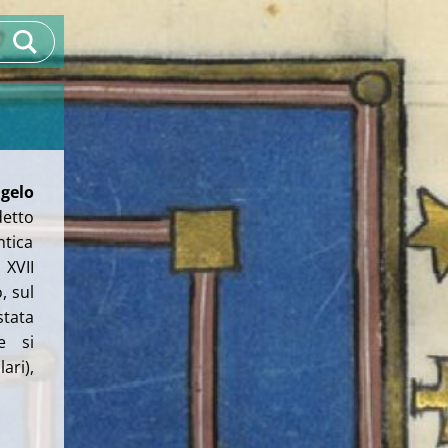
gelo
detto
ntica
 XVII
, sul
stata
e si
ari),