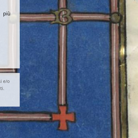
l più
i e/o
ti.