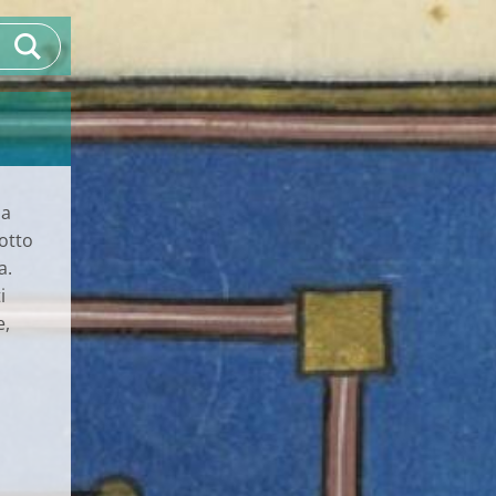
la
sotto
a.
i
e,