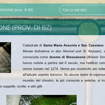
SANONE (prov. di BZ)
NE (PROV. DI BZ)
Cattedrale di
Santa Maria Assunta e San Cassiano
Mariae Aufnahme in den Himmel und St. Kassian
), 
conosciuta come
duomo di Bressanone
(
Brixner D
hanno notizie a partire dal X secolo, ma l'edificio ro
venne iniziato nel 1174. Venne poi ricostruito più volte
all'attuale aspetto barocco. Su alcune lastre di copertu
muretto del chiostro, le più consunte e antiche, si t
oppelle, scritte, e altri glifi.