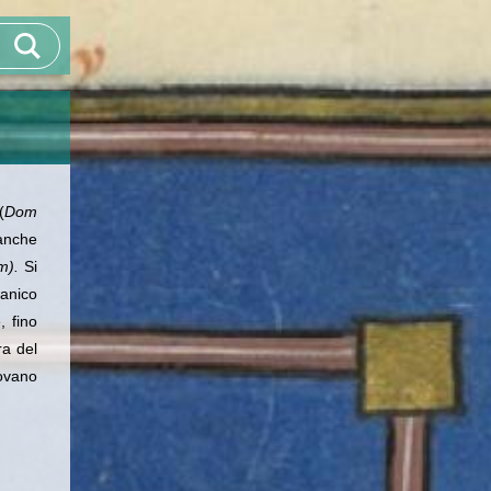
(
Dom
anche
om).
Si
manico
, fino
ra del
rovano