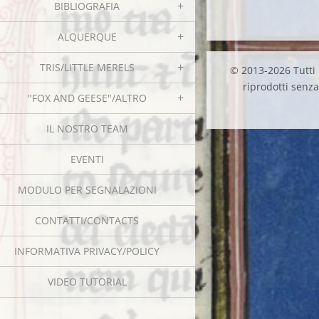
BIBLIOGRAFIA
ALQUERQUE
TRIS/LITTLE MERELS
© 2013-2026 Tutti i
riprodotti senza 
"FOX AND GEESE"/ALTRO
IL NOSTRO TEAM
EVENTI
MODULO PER SEGNALAZIONI
CONTATTI/CONTACTS
INFORMATIVA PRIVACY/POLICY
VIDEO TUTORIAL