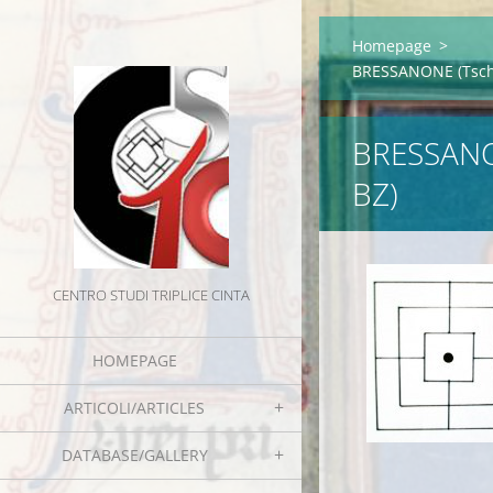
Homepage
>
BRESSANONE (Tschőt
BRESSANO
BZ)
CENTRO STUDI TRIPLICE CINTA
HOMEPAGE
ARTICOLI/ARTICLES
DATABASE/GALLERY