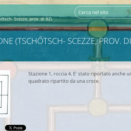
sch- Scezze, prov. di BZ)
NE (TSCHŐTSCH- SCEZZE, PROV. D
Stazione 1, roccia 4. E' stato riportato anche u
quadrato ripartito da una croce.