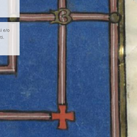
i e/o
ti.