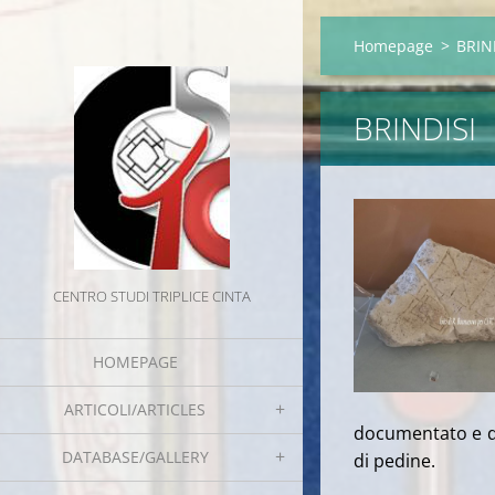
Homepage
>
BRIN
BRINDISI
CENTRO STUDI TRIPLICE CINTA
HOMEPAGE
ARTICOLI/ARTICLES
documentato e da
DATABASE/GALLERY
di pedine.