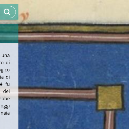
i una
to di
ogico
ia di
è fu
 dei
ebbe
oggi
inaia