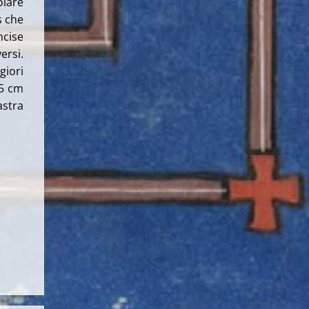
olare
s che
ncise
ersi.
iori
25 cm
astra