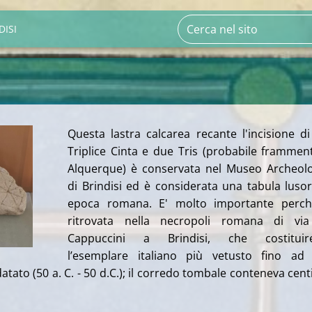
DISI
Questa lastra calcarea recante l'incisione d
Triplice Cinta e due Tris (probabile frammen
Alquerque) è conservata nel Museo Archeol
di Brindisi ed è considerata una tabula lusor
epoca romana. E' molto importante perch
ritrovata nella necropoli romana di via
Cappuccini a Brindisi, che costituir
l’esemplare italiano più vetusto fino ad 
tato (50 a. C. - 50 d.C.); il corredo tombale conteneva cent