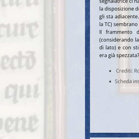
segnalatrice ci 
la disposizione de
gli sta adiacente
la TC) sembrano e
Il frammento d
(considerando l
di lato) e con st
era già spezzata
Crediti: 
Scheda ins