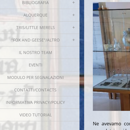
BIBLIOGRAFIA
ALQUERQUE
TRIS/LITTLE MERELS
"FOX AND GEESE"/ALTRO
IL NOSTRO TEAM
EVENTI
MODULO PER SEGNALAZIONI
CONTATTI/CONTACTS
INFORMATIVA PRIVACY/POLICY
VIDEO TUTORIAL
Ne avevamo cono