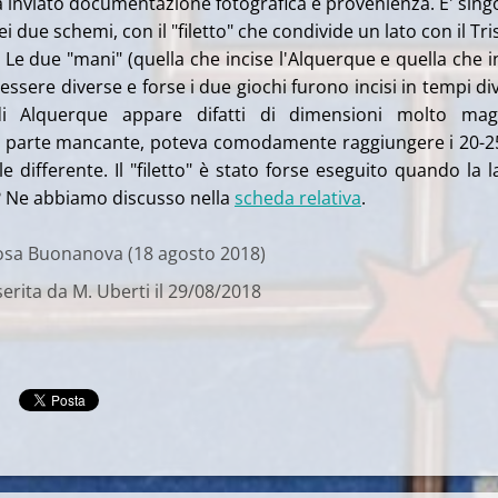
ha inviato documentazione fotografica e provenienza. E' sing
i due schemi, con il "filetto" che condivide un lato con il Tri
. Le due "mani" (quella che incise l'Alquerque e quella che i
ssere diverse e forse i due giochi furono incisi in tempi div
i Alquerque appare difatti di dimensioni molto magg
a parte mancante, poteva comodamente raggiungere i 20-
ile differente. Il "filetto" è stato forse eseguito quando la l
? Ne abbiamo discusso nella
scheda relativa
.
Rosa Buonanova (18 agosto 2018)
erita da M. Uberti il 29/08/2018