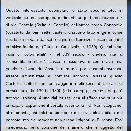
Questo interessante esemplare è stato documentato, in
verticale, su un asse lignea pertinente un portone al civico n. 7
di Via Castello (Salita al Castello) dell'antico borgo Consortile
(costituito da ben sette castelli, ciascuno fatto erigere come
residenza privata dai sette signori di Buronzo, discendenti del
primitivo fondatore (Guala di Casalvolone, 1039). Questi sette
rami o "colonnellati" - nel XIV secolo - diedero vita al
"consortile nobiliare"; ciascuno occupava e controllava una
porzione distinta del Castello mentre le parti comuni dovevano
essere amministate di comune accordo. Visitare questo
Castello-ricetto è fare un viaggio in molti secoli di storia e di
architettura, dal 1300 al 1800 (e fino a oggi, perchè il borgo è
tutt'oggi abitato). A uno dei palazzi che si affacciano sulla via
principale appartiene il portale recante la TC. Non sappiamo,
al momento, chi l'abiti attualmente e chi vi abbia abitato nel
passato, ma sicuramente non erano i signori di Buronzo. Essi
risiedevano nella porzione del maniero che è oggetto del