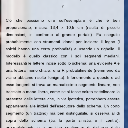
7
Ciò che possiamo dire sull'esemplare è che è ben
proporzionato; misura 13,4 x 10,5 cm (risulta di piccole
dimensioni, in confronto al grande portale). Fu eseguito
probabilmente con strumenti idonei per incidere il legno (i
solchi hanno una certa profondità) e usando un righello. Il
modello è quello classico con i soli segmenti mediani.
Interessanti le lettere incise sotto lo schema: una evidente A e
una lettera meno chiara, una R probabilmente (nemmeno da
vicino abbiamo risolto l'enigma). Inferiormente a queste e ad
esse tangenti si trova un marcatissimo segmento lineare, non
tracciato a mano libera, come se si fosse voluto sottolineare la
presenza delle lettere che, in via ipotetica, potrebbero essere
appartenute alle iniziali dell'esecutore dello schema. Un corto
segmento (un trattino) ma ben distinguibile, si osserva al di
sopra dello schema (tra la parte sinistra e il centro),
orizzontalmente e a qualche centimetro di distanza dallo