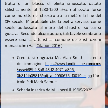
tratta di un blocco di plinto smussato, datato
stilisticamente al 1280-1300
riutilizzato forse
circa,
come muretto nel chiostro tra la metà e la fine del
XIV secolo. E' probabile che la pietra servisse come
sedile addossato al muro del chiostro, su cui si
giocava. Secondo alcuni autori, tali tavole sembrano
essere una caratteristica comune delle istituzioni
monastiche (Hall
Citation
2016
).
Crediti: si ringrazia Mr. Alan Smith. I crediti
dell'immagine:
https://www.tandfonline.com/cms
/asset/95bfd8a8-43d2-4071-a896-
L'art
0b31fdb05816/raij_a_2090675_f0019_c.jpg
icolo è di Mark Samuel
Scheda inserita da M. Uberti il 19/05/2025