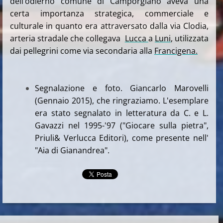
dell’odierno comune di Camporgiano aveva una
certa importanza strategica, commerciale e
culturale in quanto era attraversato dalla via Clodia,
arteria stradale che collegava
Lucca
a
Luni
, utilizzata
dai pellegrini come via secondaria alla
Francigena.
Segnalazione e foto. Giancarlo Marovelli
(Gennaio 2015), che ringraziamo. L'esemplare
era stato segnalato in letteratura da C. e L.
Gavazzi nel 1995-'97 ("Giocare sulla pietra",
Priuli& Verlucca Editori), come presente nell'
"Aia di Gianandrea".