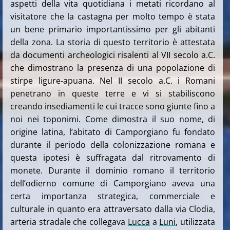
aspetti della vita quotidiana i metati ricordano al
visitatore che la castagna per molto tempo è stata
un bene primario importantissimo per gli abitanti
della zona. La storia di questo territorio è attestata
da documenti archeologici risalenti al VII secolo a.C.
che dimostrano la presenza di una popolazione di
stirpe ligure-apuana. Nel II secolo a.C. i Romani
penetrano in queste terre e vi si stabiliscono
creando insediamenti le cui tracce sono giunte fino a
noi nei toponimi. Come dimostra il suo nome, di
origine latina, l’abitato di Camporgiano fu fondato
durante il periodo della colonizzazione romana e
questa ipotesi è suffragata dal ritrovamento di
monete. Durante il dominio romano il territorio
dell’odierno comune di Camporgiano aveva una
certa importanza strategica, commerciale e
culturale in quanto era attraversato dalla via Clodia,
arteria stradale che collegava
Lucca
a
Luni
, utilizzata