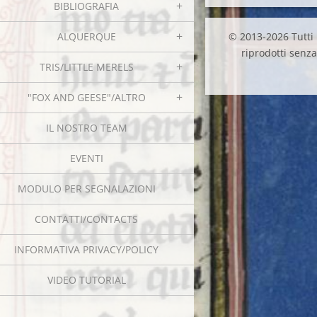
BIBLIOGRAFIA
ALQUERQUE
© 2013-2026 Tutti i
riprodotti senza 
TRIS/LITTLE MERELS
"FOX AND GEESE"/ALTRO
IL NOSTRO TEAM
EVENTI
MODULO PER SEGNALAZIONI
CONTATTI/CONTACTS
INFORMATIVA PRIVACY/POLICY
VIDEO TUTORIAL