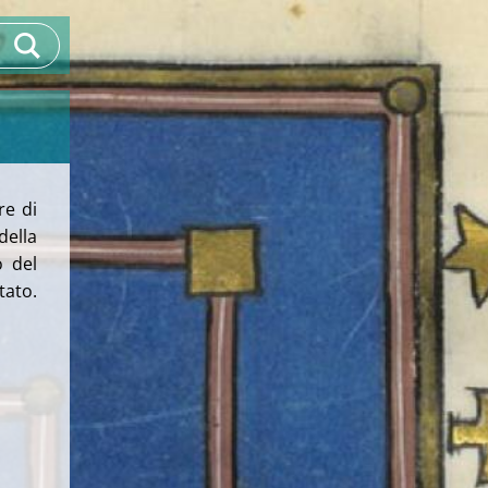
re di
della
o del
tato.