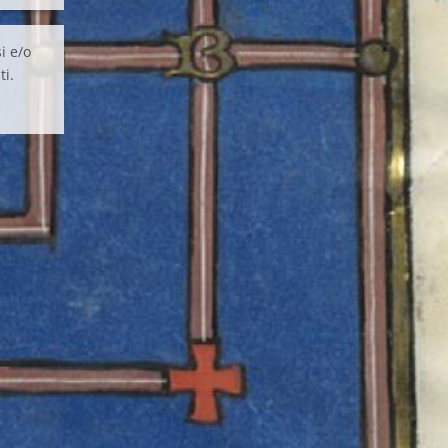
i e/o
ti.