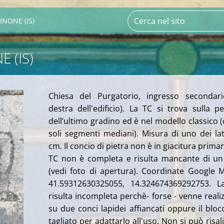
INONE (IS)
 (IS)
Chiesa del Purgatorio, ingresso secondari
destra dell'edificio). La TC si trova sulla p
dell’ultimo gradino ed è nel modello classico (
soli segmenti mediani). Misura di uno dei lat
cm. Il concio di pietra non è in giacitura primari
TC non è completa e risulta mancante di un
(vedi foto di apertura). Coordinate Google 
41.59312630325055, 14.324674369292753. L
risulta incompleta perchè- forse - venne reali
su due conci lapidei affiancati oppure il bloc
tagliato per adattarlo all'uso. Non si può risali