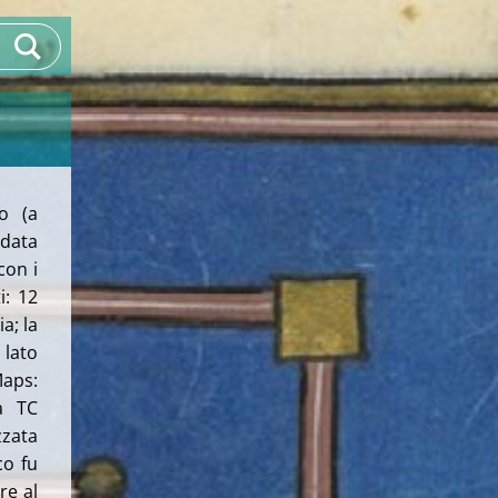
o (a
edata
con i
i: 12
a; la
 lato
Maps:
a TC
zzata
co fu
re al