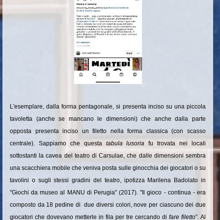
L'esemplare, dalla forma pentagonale, si presenta inciso su una piccola
tavoletta (anche se mancano le dimensioni) che anche dalla parte
opposta presenta inciso un filetto nella forma classica (con scasso
centrale). Sappiamo che questa
tabula lusoria
fu trovata nei locali
sottostanti la cavea del teatro di Carsulae, che dalle dimensioni sembra
una scacchiera mobile che veniva posta sulle ginocchia dei giocatori o su
tavolini o sugli stessi gradini del teatro, ipotizza Marilena Badolato in
"Giochi da museo al MANU di Perugia" (2017). "Il gioco - continua - era
composto da 18 pedine di due diversi colori, nove per ciascuno dei due
giocatori che dovevano metterle in fila per tre cercando di
fare filetto
”. Al