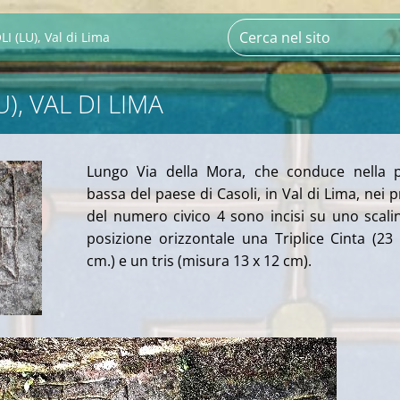
I (LU), Val di Lima
U), VAL DI LIMA
Lungo Via della Mora, che conduce nella p
bassa del paese di Casoli, in Val di Lima, nei p
del numero civico 4 sono incisi su uno scali
posizione orizzontale una Triplice Cinta (23
cm.) e un tris (misura 13 x 12 cm).