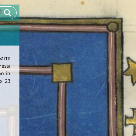
arte
ressi
no in
 x 23