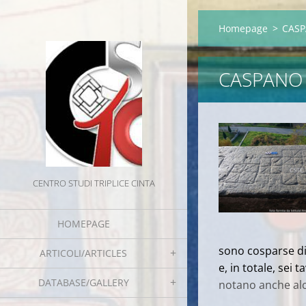
Homepage
>
CASP
CASPANO D
CENTRO STUDI TRIPLICE CINTA
HOMEPAGE
sono cosparse di i
ARTICOLI/ARTICLES
e, in totale, sei ta
DATABASE/GALLERY
notano anche alc