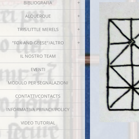
BIBLIOGRAFIA
ALQUERQUE
TRIS/LITTLE MERELS
"FOX AND GEESE"/ALTRO
IL NOSTRO TEAM
EVENTI
MODULO PER SEGNALAZIONI
CONTATTI/CONTACTS
INFORMATIVA PRIVACY/POLICY
VIDEO TUTORIAL