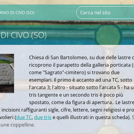
ANO DI CIVO (SO)
I CIVO (SO)
Chiesa di San Bartolomeo, su due delle lastre 
ricoprono il parapetto della galleria porticata 
come "Sagrato"-cimitero) si trovano due
esemplari. Il primo è accanto ad una TC, sotto
l'arcata 3; l'altro - situato sotto l'arcata 5 - ha 
tris tangente e un secondo tris è poco più
spostato, come da figura di apertura.. Le lastr
ncisioni raffiguranti sigle, cifre, lettere, segni religiosi e pr
volieri (
due TC
,
due tris
e quelli illustrati in questa scheda).
S
une coppelline.