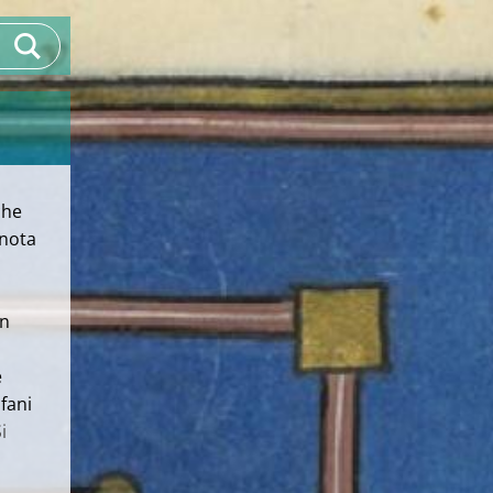
che
(nota
un
e
ofani
i