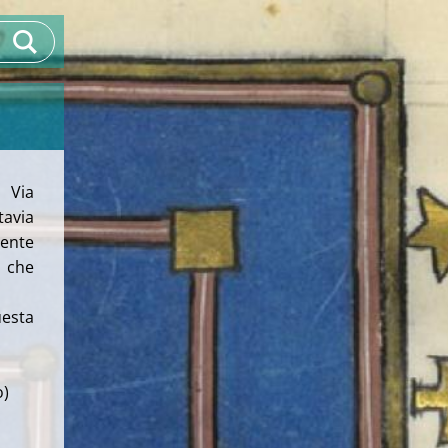
i Via
tavia
ente
i che
uesta
o)