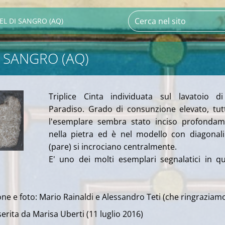
EL DI SANGRO (AQ)
I SANGRO (AQ)
Triplice Cinta individuata sul lavatoio d
Paradiso. Grado di consunzione elevato, tut
l'esemplare sembra stato inciso profondam
nella pietra ed è nel modello con diagonal
(pare) si incrociano centralmente.
E' uno dei molti esemplari segnalatici in q
ne e foto: Mario Rainaldi e Alessandro Teti (che ringraziam
erita da Marisa Uberti (11 luglio 2016)