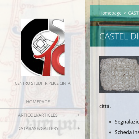
Homepage
>
CAST
CASTEL D
CENTRO STUDI TRIPLICE CINTA
HOMEPAGE
città.
ARTICOLI/ARTICLES
Segnalazio
DATABASE/GALLERY
Scheda ins