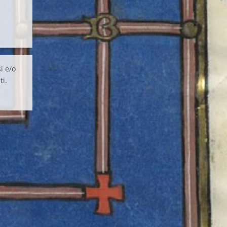
i e/o
ti.