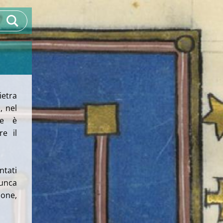
ietra
, nel
te è
e il
ntati
runca
zone,