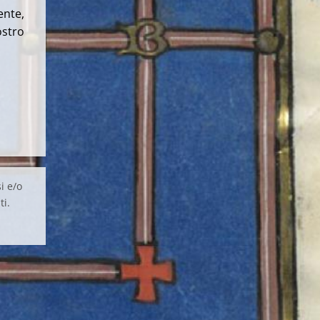
ente,
ostro
i e/o
ti.