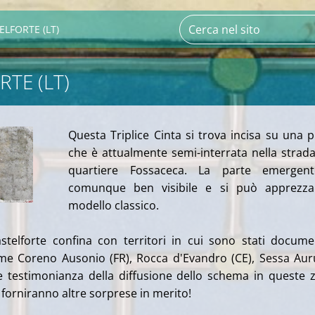
ELFORTE (LT)
TE (LT)
Questa Triplice Cinta si trova incisa su una p
che è attualmente semi-interrata nella strada
quartiere Fossaceca. La parte emergen
comunque ben visibile e si può apprezzar
modello classico.
stelforte confina con territori in cui sono stati docume
 come Coreno Ausonio (FR), Rocca d'Evandro (CE), Sessa Au
re testimonianza della diffusione dello schema in queste 
forniranno altre sorprese in merito!