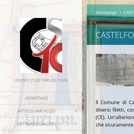
Homepage
>
CAST
CASTELFOR
CENTRO STUDI TRIPLICE CINTA
HOMEPAGE
Il Comune di Ca
diversi filetti,
ARTICOLI/ARTICLES
(CE). Un'ulterio
DATABASE/GALLERY
che sicuramente 