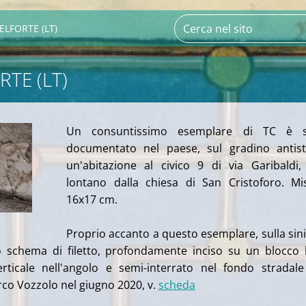
ELFORTE (LT)
TE (LT)
Un consuntissimo esemplare di TC è s
documentato nel paese, sul gradino antist
un'abitazione al civico 9 di via Garibaldi
lontano dalla chiesa di San Cristoforo. Mi
16x17 cm.
Proprio accanto a questo esemplare, sulla sini
 schema di filetto, profondamente inciso su un blocco l
verticale nell'angolo e semi-interrato nel fondo stradale
co Vozzolo nel giugno 2020, v.
scheda