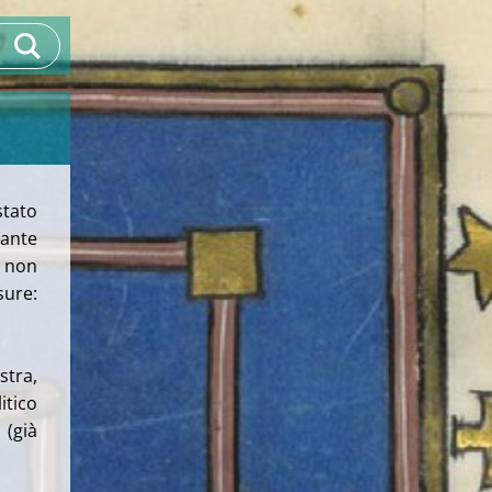
tato
ante
, non
sure:
stra,
itico
 (già