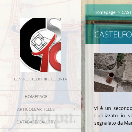
Homepage
>
CAST
CASTELFOR
CENTRO STUDI TRIPLICE CINTA
HOMEPAGE
vi è un secondo
ARTICOLI/ARTICLES
riutilizzato in 
DATABASE/GALLERY
segnalato da Mar