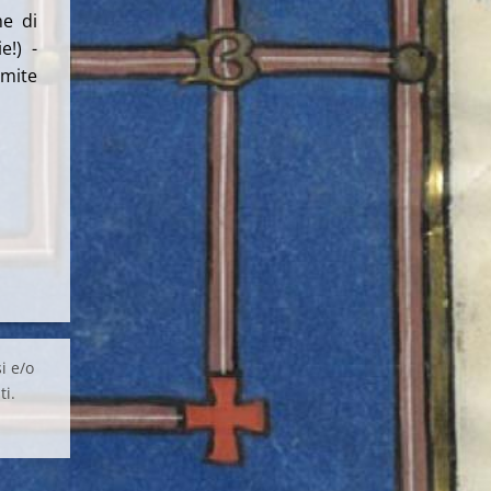
me di
e!) -
mite
i e/o
ti.