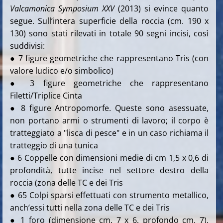
Valcamonica Symposium XXV
(2013) si evince quanto
segue. Sull’intera superficie della roccia (cm. 190 x
130) sono stati rilevati in totale 90 segni incisi, così
suddivisi:
● 7 figure geometriche che rappresentano Tris (con
valore ludico e/o simbolico)
● 3 figure geometriche che rappresentano
Filetti/Triplice Cinta
● 8 figure Antropomorfe. Queste sono asessuate,
non portano armi o strumenti di lavoro; il corpo è
tratteggiato a "lisca di pesce" e in un caso richiama il
tratteggio di una tunica
● 6 Coppelle con dimensioni medie di cm 1,5 x 0,6 di
profondità, tutte incise nel settore destro della
roccia (zona delle TC e dei Tris
● 65 Colpi sparsi effettuati con strumento metallico,
anch’essi tutti nella zona delle TC e dei Tris
● 1 foro (dimensione cm. 7 x 6, profondo cm. 7),