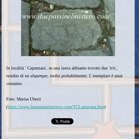
In località ' Capannaia', su una lastra abbiamo trovato due 'tris',
residuo di un
alquerque,
molto probabilmente. L'esemplare è assai
consunto.
Foto: Marisa Uberti
(
https://www.duepassinelmistero.com/TCLunigiana.htm
)