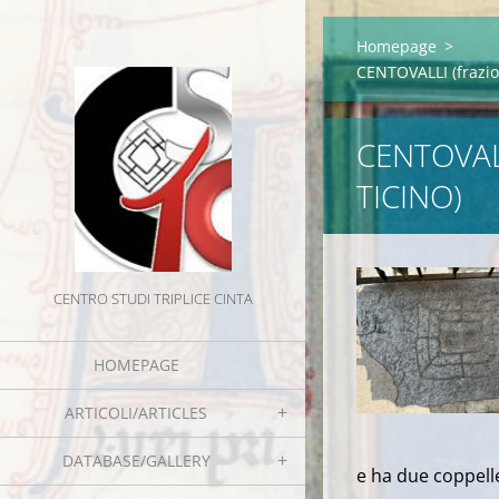
Homepage
>
CENTOVALLI (frazio
CENTOVAL
TICINO)
CENTRO STUDI TRIPLICE CINTA
HOMEPAGE
ARTICOLI/ARTICLES
DATABASE/GALLERY
e ha due coppelle