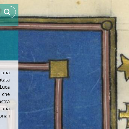
 una
ntata
 Luca
, che
stra
i una
onali