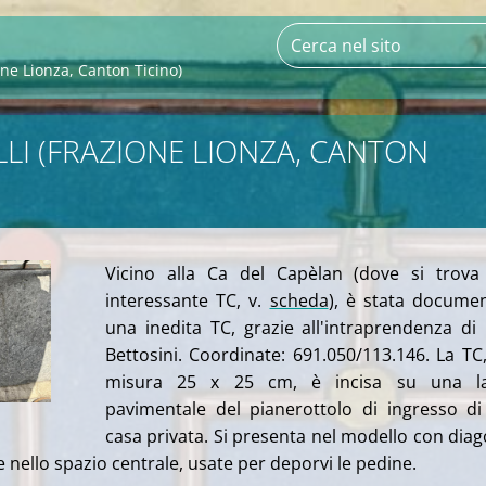
ne Lionza, Canton Ticino)
LI (FRAZIONE LIONZA, CANTON
Vicino alla Ca del Capèlan (dove si trova
interessante TC, v.
scheda
), è stata docume
una inedita TC, grazie all'intraprendenza di
Bettosini. Coordinate: 691.050/113.146. La TC
misura 25 x 25 cm, è incisa su una la
pavimentale del pianerottolo di ingresso d
casa privata. Si presenta nel m
odello con diag
 nello spazio centrale, usate per deporvi le pedine.