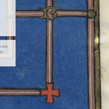
i e/o
ti.