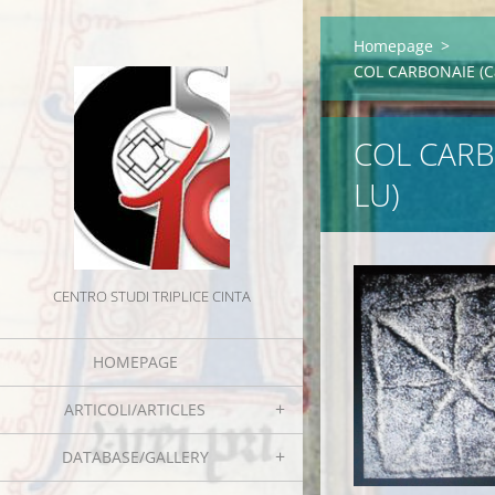
Homepage
>
COL CARBONAIE (Ca
COL CARB
LU)
CENTRO STUDI TRIPLICE CINTA
HOMEPAGE
ARTICOLI/ARTICLES
DATABASE/GALLERY