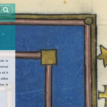
 -
ale la
venuti
ia ed è
e abbia
tre la