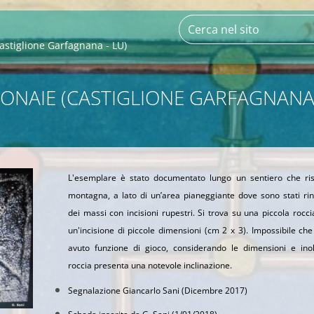
stiglione Garfagnana - LU)
ONAIE (CASTIGLIONE GARFAGNANA
L'esemplare è stato documentato lungo un sentiero che ris
montagna, a lato di un’area pianeggiante dove sono stati rin
dei massi con incisioni rupestri. Si trova su una piccola rocc
un'incisione di piccole dimensioni (cm 2 x 3). Impossibile ch
avuto funzione di gioco, considerando le dimensioni e inol
roccia presenta una notevole inclinazione.
Segnalazione Giancarlo Sani (Dicembre 2017)