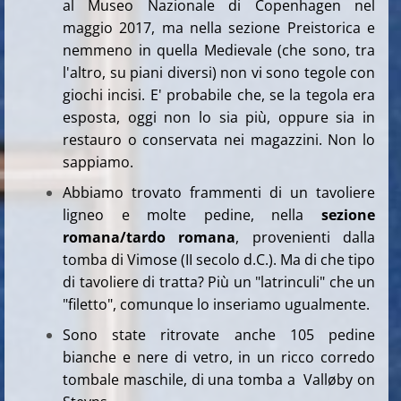
al Museo Nazionale di Copenhagen nel
maggio 2017, ma nella sezione Preistorica e
nemmeno in quella Medievale (che sono, tra
l'altro, su piani diversi) non vi sono tegole con
giochi incisi. E' probabile che, se la tegola era
esposta, oggi non lo sia più, oppure sia in
restauro o conservata nei magazzini. Non lo
sappiamo.
Abbiamo trovato frammenti di un tavoliere
ligneo e molte pedine, nella
sezione
romana/tardo romana
, provenienti dalla
tomba di Vimose (II secolo d.C.). Ma di che tipo
di tavoliere di tratta? Più un "latrinculi" che un
"filetto", comunque lo inseriamo ugualmente.
Sono state ritrovate anche 105 pedine
bianche e nere di vetro, in un ricco corredo
tombale maschile, di una tomba a Valløby on