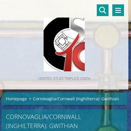
CENTRO STUDI TRIPLICE CINTA
Homepage
>
Cornovaglia/Cornwall (Inghilterra): Gwithian
CORNOVAGLIA/CORNWALL
(INGHILTERRA): GWITHIAN