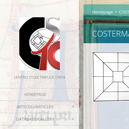
Homepage
>
COST
COSTERMA
CENTRO STUDI TRIPLICE CINTA
HOMEPAGE
ARTICOLI/ARTICLES
DATABASE/GALLERY