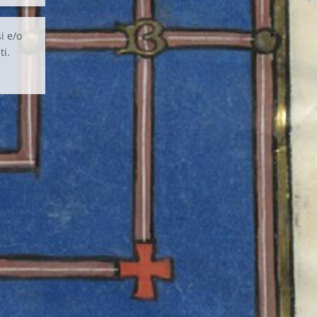
i e/o
ti.