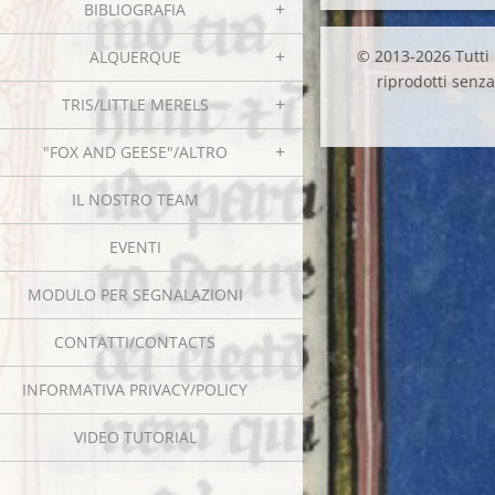
BIBLIOGRAFIA
© 2013-2026 Tutti i
ALQUERQUE
riprodotti senza 
TRIS/LITTLE MERELS
"FOX AND GEESE"/ALTRO
IL NOSTRO TEAM
EVENTI
MODULO PER SEGNALAZIONI
CONTATTI/CONTACTS
INFORMATIVA PRIVACY/POLICY
VIDEO TUTORIAL