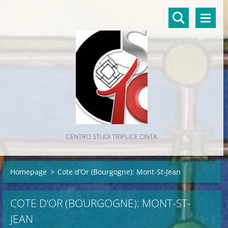
CENTRO STUDI TRIPLICE CINTA
Homepage
>
Cote d’Or (Bourgogne): Mont-St-Jean
COTE D’OR (BOURGOGNE): MONT-ST-
JEAN