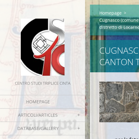
Homepage
>
Cugnasco (comune d
distretto di Locarn
CUGNASCO
CANTON T
CENTRO STUDI TRIPLICE CINTA
HOMEPAGE
ARTICOLI/ARTICLES
DATABASE/GALLERY