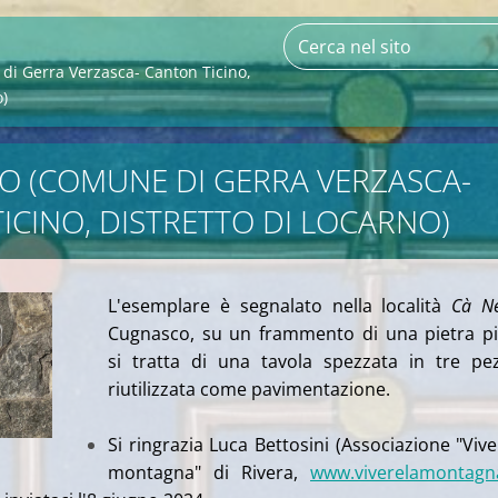
i Gerra Verzasca- Canton Ticino,
o)
 (COMUNE DI GERRA VERZASCA-
ICINO, DISTRETTO DI LOCARNO)
L'esemplare è segnalato nella località
Cà N
Cugnasco,
su un frammento di una pietra pi
si
tratta di una tavola spezzata in tre pe
riutilizzata come pavimentazione.
Si ringrazia Luca Bettosini (Associazione "Vive
montagna" di Rivera,
www.viverelamontagn