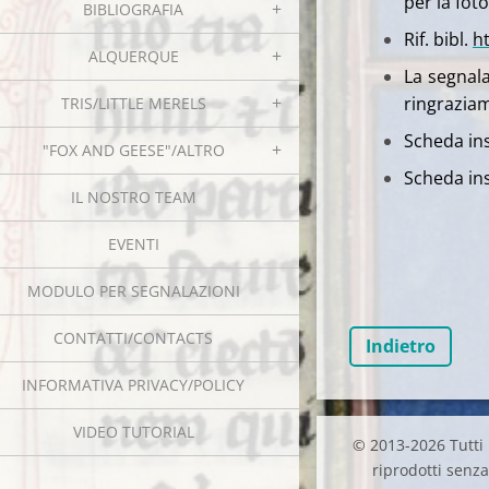
per la foto
BIBLIOGRAFIA
Rif. bibl.
h
ALQUERQUE
La segnala
ringrazia
TRIS/LITTLE MERELS
Scheda ins
"FOX AND GEESE"/ALTRO
Scheda ins
IL NOSTRO TEAM
EVENTI
MODULO PER SEGNALAZIONI
CONTATTI/CONTACTS
Indietro
INFORMATIVA PRIVACY/POLICY
VIDEO TUTORIAL
© 2013-2026 Tutti i
riprodotti senza 