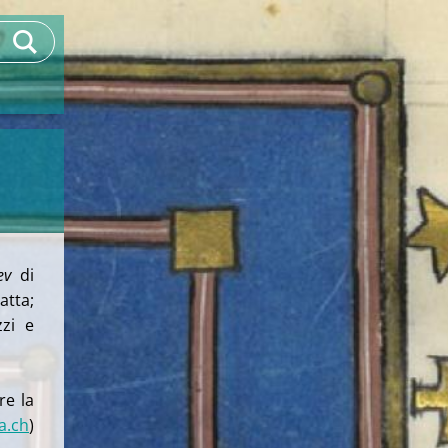
ev
di
atta;
zzi e
re la
a.ch
)