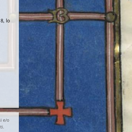
8, lo
i e/o
ti.