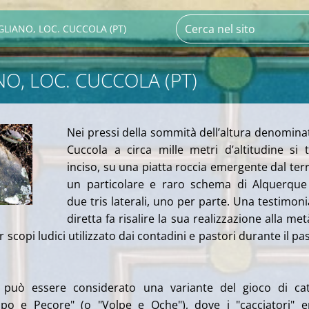
GLIANO, LOC. CUCCOLA (PT)
NO, LOC. CUCCOLA (PT)
Nei pressi della sommità dell’altura denomina
Cuccola a circa mille metri d’altitudine si 
inciso, su una piatta roccia emergente dal ter
un particolare e raro schema di Alquerque
due tris laterali, uno per parte. Una testimon
diretta fa risalire la sua realizzazione alla met
 scopi ludici utilizzato dai contadini e pastori durante il pa
può essere considerato una variante del gioco di cat
po e Pecore" (o "Volpe e Oche"), dove i "cacciatori" 