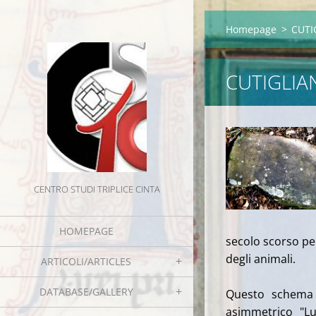
Homepage
>
CUTI
CUTIGLIA
CENTRO STUDI TRIPLICE CINTA
HOMEPAGE
secolo scorso per
degli animali.
ARTICOLI/ARTICLES
DATABASE/GALLERY
Questo schema 
asimmetrico "Lu