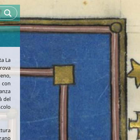
ta La
trova
reno,
 con
ianza
à del
scolo
tura
erano