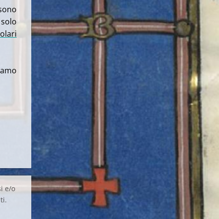
sono
 solo
olari
ziamo
i e/o
ti.