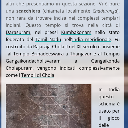
altri che presentiamo in questa sezione. Vi è pure
una
scacchiera
(chiamata localmente
Chaduranga
),
non rara da trovare incisa nei complessi templari
indiani. Questo tempio si trova nella città di
Darasuram
, nei pressi
Kumbakonam
nello stato
federato del
Tamil Nadu
nell'
India meridionale
. Fu
costruito da Rajaraja Chola II nel XII secolo e, insieme
al
Tempio Brihadeeswara
a
Thanjavur
e al Tempio
Gangaikondacholisvaram a
Gangaikonda
Cholapuram
, vengono indicati complessivamente
.
come i
Templi di Chola
In India
questo
schema è
usato per
il gioco
delle