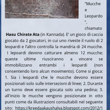
“Mucche
e
Leopardo
”,
chiamato
Hasu Chirate Ata
(in Kannada). E’ un gioco di caccia
giocato da 2 giocatori, in cui uno riveste il ruolo di 2
leopardi e l’altro controlla la mandria di 24 mucche.
I lepoardi devono catturare almeno 12 mucche;
queste ultime riusciranno a vincere se
immobilizzano entrambi i leopardi (non
consentendo loro alcun movimento). Come si gioca:
1. Sia i leopardi che le mucche devono essere
posizionati solo sulle intersezioni di linee; 2. Durante
un turno deve essere giocata solo una pedina; 3.
all'inizio le mucche vengono posizionate in otto
punti come da illustrazioni consultabili nel seguente
sito:
https://kreedaakaushalya.blogspot.com/2012/1