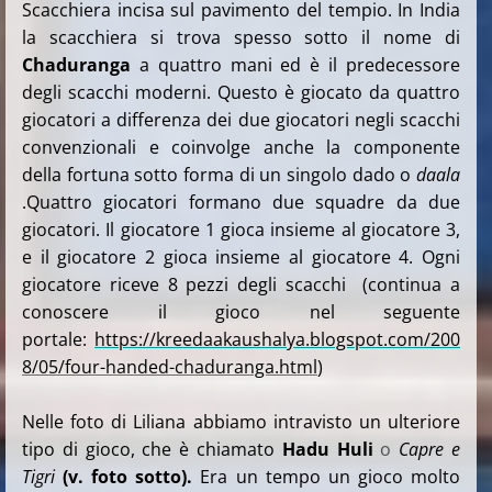
Scacchiera incisa sul pavimento del tempio. In India
la scacchiera si trova spesso sotto il nome di
Chaduranga
a quattro mani ed è il predecessore
degli scacchi moderni. Questo è giocato da quattro
giocatori a differenza dei due giocatori negli scacchi
convenzionali e coinvolge anche la componente
della fortuna sotto forma di un singolo dado o
daala
.Quattro giocatori formano due squadre da due
giocatori. Il giocatore 1 gioca insieme al giocatore 3,
e il giocatore 2 gioca insieme al giocatore 4. Ogni
giocatore riceve 8 pezzi degli scacchi (continua a
conoscere il gioco nel seguente
portale:
https://kreedaakaushalya.blogspot.com/200
8/05/four-handed-chaduranga.html
)
Nelle foto di Liliana abbiamo intravisto un ulteriore
tipo di gioco, che è chiamato
Hadu Huli
o
Capre e
Tigri
(v. foto sotto).
Era un tempo un gioco molto