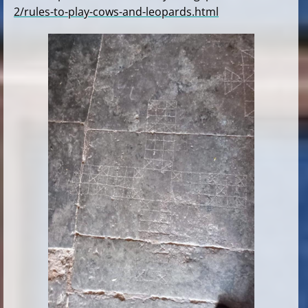
2/rules-to-play-cows-and-leopards.html