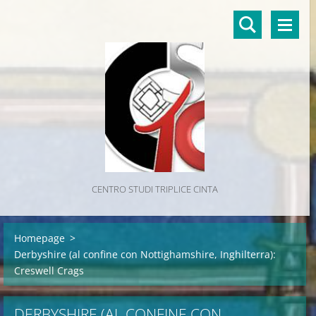
CENTRO STUDI TRIPLICE CINTA
Homepage
>
Derbyshire (al confine con Nottighamshire, Inghilterra):
Creswell Crags
DERBYSHIRE (AL CONFINE CON