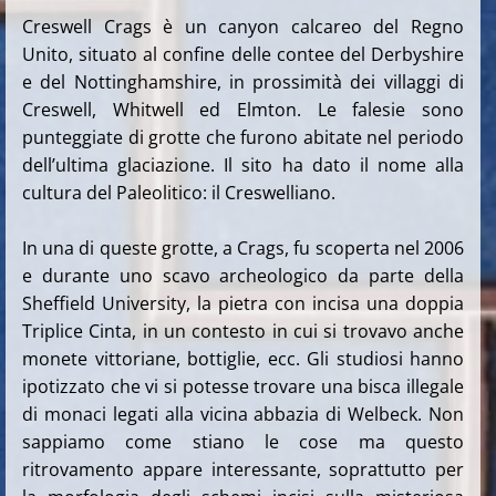
Creswell Crags è un canyon calcareo del Regno
Unito, situato al confine delle contee del Derbyshire
e del Nottinghamshire, in prossimità dei villaggi di
Creswell, Whitwell ed Elmton. Le falesie sono
punteggiate di grotte che furono abitate nel periodo
dell’ultima glaciazione. Il sito ha dato il nome alla
cultura del Paleolitico: il Creswelliano.
In una di queste grotte, a Crags, fu scoperta nel 2006
e durante uno scavo archeologico da parte della
Sheffield University, la pietra con incisa una doppia
Triplice Cinta, in un contesto in cui si trovavo anche
monete vittoriane, bottiglie, ecc. Gli studiosi hanno
ipotizzato che vi si potesse trovare una bisca illegale
di monaci legati alla vicina abbazia di Welbeck. Non
sappiamo come stiano le cose ma questo
ritrovamento appare interessante, soprattutto per