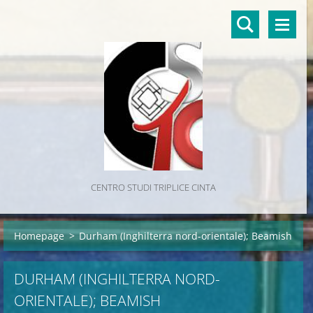
CENTRO STUDI TRIPLICE CINTA
Homepage
>
Durham (Inghilterra nord-orientale); Beamish
DURHAM (INGHILTERRA NORD-
ORIENTALE); BEAMISH