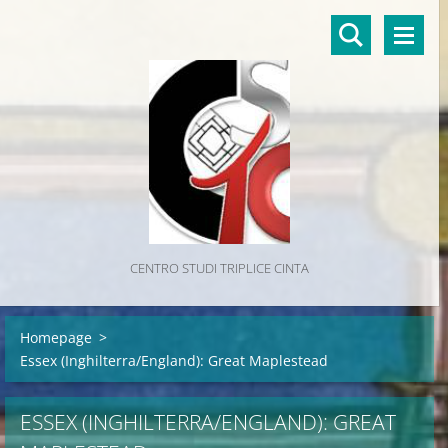
CENTRO STUDI TRIPLICE CINTA
Homepage
>
Essex (Inghilterra/England): Great Maplestead
ESSEX (INGHILTERRA/ENGLAND): GREAT