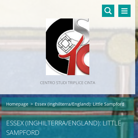
CENTRO STUDI TRIPLICE CINTA
Homepage
>
Essex (inghilterra/England): Little Sampford
ESSEX (INGHILTERRA/ENGLAND): LITTLE
SAMPFORD