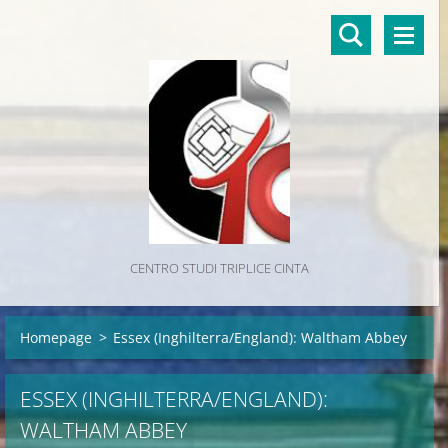
CENTRO STUDI TRIPLICE CINTA
Homepage
>
Essex (Inghilterra/England): Waltham Abbey
ESSEX (INGHILTERRA/ENGLAND):
WALTHAM ABBEY