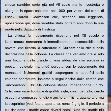
chiesa sarebbe sorta già nel VII seclo ma fu ricostruita e
allargata in epoca sassone, nel 1060, per volere del conte di
Essex Harold Godwinson che, secondo una leggenda,
riposerebbe qui, dove sarebbe stato portato anni dopo la sua
morte nella Battaglia di Hastings.
La chiesa fu nuovamente ricostruita nel XII secolo e
l'architettura normanna è immediatamente riconoscibile nella
navata, che ricorda la cattedrale di Durham nello stile e nella
decorazione delle colonne. La chiesa che vediamo ora è solo
una frazione della grande chiesa abbaziale che sorgeva in
epoca medievale ma andò perduta con lo scioglimento dei
monasteri. NUmerosi graffiti cospargono le superfici delle
colonne soprattutto, insieme a segni lasciati dalle catene che
"ancoravano" i libri alle colonne stesse, impedendone il furto.
Si trovano varie tipologie di graffiti: sigle, croci, pentalfa, cerchi
eseguiti a compasso, griglie e anche un Tris, a quanto afferma
la scopritrice (vedi foto di apertura), nonchè griglie. Il periodo a
cui risalgono i graffiti copre diversi secoli. Uno dei graffiti più