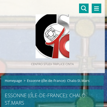
CENTRO STUDI TRIPLICE CINTA
Homepage
>
Essonne ((Île-de-France): Chalo-St.Mars
ESSONNE ((ÎLE-DE-FRANCE): CHALO-
ST.MARS