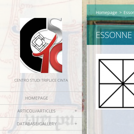
Homepage
>
Esson
ESSONNE (
CENTRO STUDI TRIPLICE CINTA
HOMEPAGE
ARTICOLI/ARTICLES
DATABASE/GALLERY