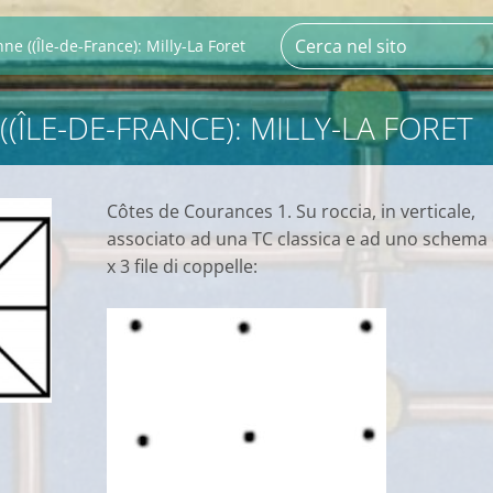
ne ((Île-de-France): Milly-La Foret
(ÎLE-DE-FRANCE): MILLY-LA FORET
Côtes de Courances 1. Su roccia, in verticale,
associato ad una TC classica e ad uno schema 
x 3 file di coppelle: