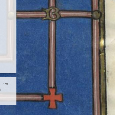
i e/o
ti.