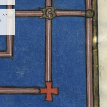
i e/o
ti.