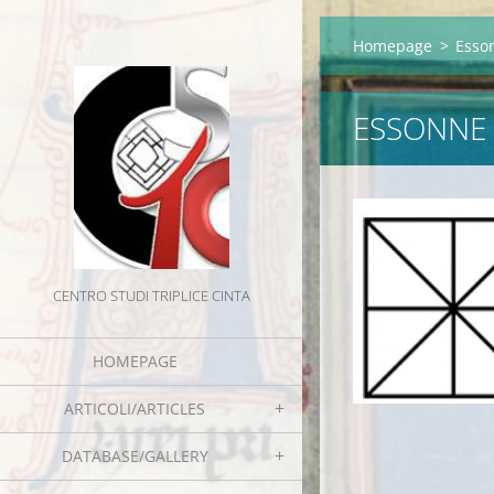
Homepage
>
Esson
ESSONNE (
CENTRO STUDI TRIPLICE CINTA
HOMEPAGE
ARTICOLI/ARTICLES
DATABASE/GALLERY