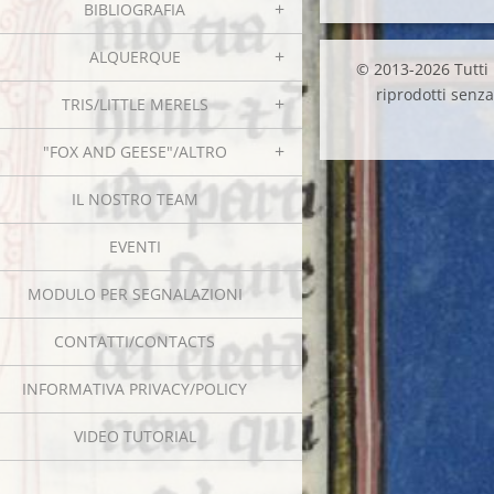
BIBLIOGRAFIA
ALQUERQUE
© 2013-2026 Tutti i
riprodotti senza 
TRIS/LITTLE MERELS
"FOX AND GEESE"/ALTRO
IL NOSTRO TEAM
EVENTI
MODULO PER SEGNALAZIONI
CONTATTI/CONTACTS
INFORMATIVA PRIVACY/POLICY
VIDEO TUTORIAL