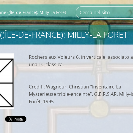
ne ((Île-de-France): Milly-La Foret
(ÎLE-DE-FRANCE): MILLY-LA FORET
Rochers aux Voleurs 6, in verticale, associato 
una TC classica.
Crediti: Wagneur, Christian “Inventaire-La
Mysterieuse triple-enceinte”, G.E.R.S.AR, Milly-l
Forêt, 1995