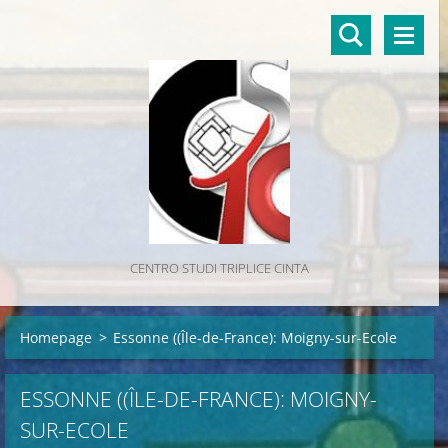
CENTRO STUDI TRIPLICE CINTA
Homepage
>
Essonne ((Île-de-France): Moigny-sur-Ecole
ESSONNE ((ÎLE-DE-FRANCE): MOIGNY-
SUR-ECOLE