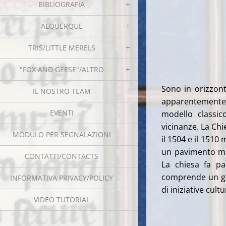
BIBLIOGRAFIA
ALQUERQUE
TRIS/LITTLE MERELS
"FOX AND GEESE"/ALTRO
Sono in orizzont
IL NOSTRO TEAM
apparentemente 
EVENTI
modello classic
vicinanze. La Chi
MODULO PER SEGNALAZIONI
il 1504 e il 1510
un pavimento mus
CONTATTI/CONTACTS
La chiesa fa pa
comprende un gr
INFORMATIVA PRIVACY/POLICY
di iniziative cultu
VIDEO TUTORIAL