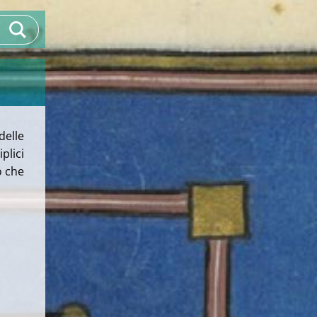
elle
plici
o che