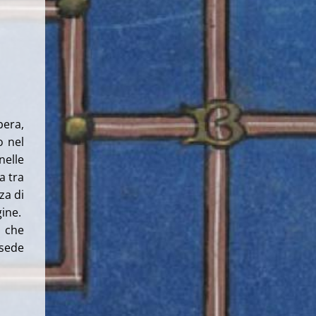
bera,
o nel
nelle
a tra
za di
gine.
, che
 sede