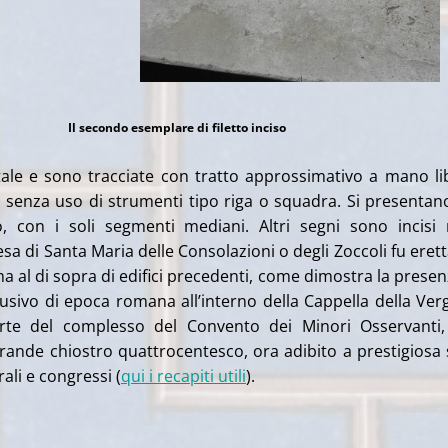
Il secondo esemplare di filetto inciso
ale e sono tracciate con tratto approssimativo a mano li
senza uso di strumenti tipo riga o squadra. Si presentan
o, con i soli segmenti mediani. Altri segni sono incisi 
esa di Santa Maria delle Consolazioni o degli Zoccoli fu erett
 ma al di sopra di edifici precedenti, come dimostra la presen
ivo di epoca romana all’interno della Cappella della Ver
rte del complesso del Convento dei Minori Osservanti
ande chiostro quattrocentesco, ora adibito a prestigiosa
rali e congressi (
qui i recapiti utili
).