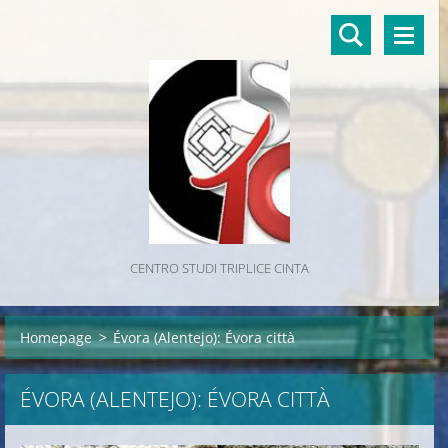
CENTRO STUDI TRIPLICE CINTA
Homepage
>
Évora (Alentejo): Évora città
ÉVORA (ALENTEJO): ÉVORA CITTÀ