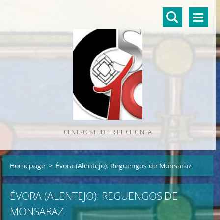
CENTRO STUDI TRIPLICE CINTA
Homepage
>
Évora (Alentejo): Reguengos de Monsaraz
ÉVORA (ALENTEJO): REGUENGOS DE
MONSARAZ