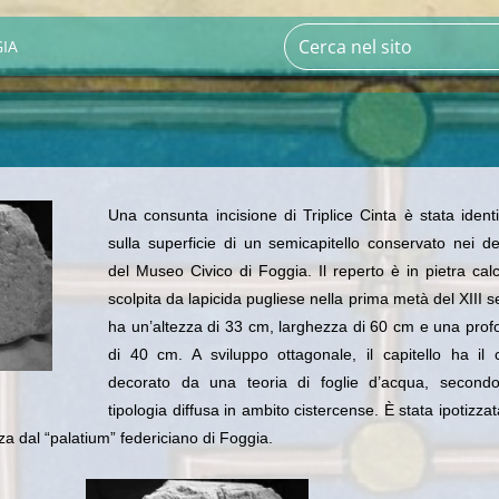
IA
Una consunta incisione di Triplice Cinta è stata identi
sulla superficie di un semicapitello conservato nei de
del Museo Civico di Foggia. Il reperto è in pietra cal
scolpita da lapicida pugliese nella prima metà del XIII s
ha un’altezza di 33 cm, larghezza di 60 cm e una prof
di 40 cm. A sviluppo ottagonale, il capitello ha il 
decorato da una teoria di foglie d’acqua, second
tipologia diffusa in ambito cistercense. È stata ipotizza
a dal “palatium” federiciano di Foggia.