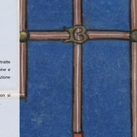
tratte
ine e
zione
on si
.