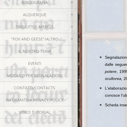
BIBLIOGRAFIA
ALQUERQUE
TRIS/LITTLE MERELS
"FOX AND GEESE"/ALTRO
IL NOSTRO TEAM
Segnalazion
EVENTI
dalle segue
potere
, 19
MODULO PER SEGNALAZIONI
scultorea,
2
CONTATTI/CONTACTS
L'elaborazi
conosce l'ub
INFORMATIVA PRIVACY/POLICY
Scheda inser
VIDEO TUTORIAL