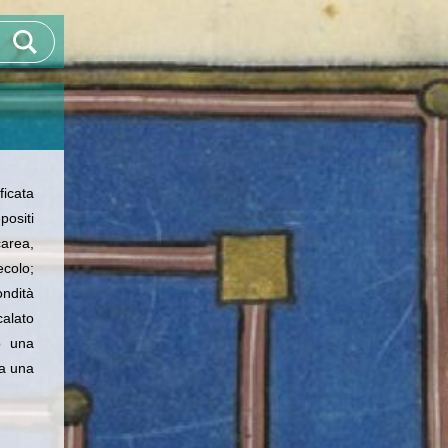
ficata
positi
carea,
ecolo;
ondità
calato
o una
ta una