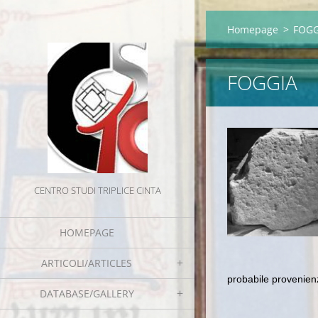
Homepage
>
FOGG
FOGGIA
CENTRO STUDI TRIPLICE CINTA
HOMEPAGE
ARTICOLI/ARTICLES
probabile provenienz
DATABASE/GALLERY