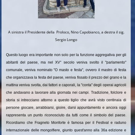
A sinistra il Presidente della Proloco, Nino Capobianco, a destra il sig.
Sergio Longo
Questo luogo era importante non solo per la funzione aggregativa per gli
abitanti del paese, ma nel XV° secolo veniva svolto il "parlamento"
comunale, veniva nominato "O masto e festa", ovvero il mastro di festa
che organizzava la festa del paese, veniva fissato il prezzo del grano e la
mattina veniva svolta, dai fattori e caporali, la "conta" degli operai agricoli
che andavano a lavorare alla giornata nei campi. Tradizione, folclore e
storia si intrecciano attorno a questo tiglio che avrà visto centinaia di
persone giocare, arrabbiarsi, gioire, darsi appuntamento e ancora oggi
rappresenta un punto riconosciuto da tutti come il simbolo del paese.
Ricordiamo che Fragneto Monforte è famosa per il Festival e raduno
internazionale delle mongolfiere, giunto quest'anno alla 36a edizione e