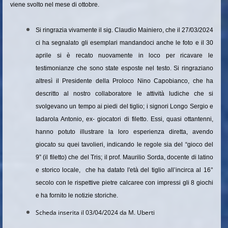
viene svolto nel mese di ottobre.
Si ringrazia vivamente il sig. Claudio Mainiero, che il 27/03/2024
ci ha segnalato gli esemplari mandandoci anche le foto e il 30
aprile si è recato nuovamente in loco per ricavare le
testimonianze che sono state esposte nel testo. Si ringraziano
altresì il Presidente della Proloco Nino Capobianco, che ha
descritto al nostro collaboratore le attività ludiche che si
svolgevano un tempo ai piedi del tiglio; i signori Longo Sergio e
Iadarola Antonio, ex- giocatori di filetto. Essi, quasi ottantenni,
hanno potuto illustrare la loro esperienza diretta, avendo
giocato su quei tavolieri, indicando le regole sia del “gioco del
9” (il filetto) che del Tris; il prof. Maurilio Sorda, docente di latino
e storico locale, che ha datato l'età del tiglio all’incirca al 16°
secolo con le rispettive pietre calcaree con impressi gli 8 giochi
e ha fornito le notizie storiche.
Scheda inserita il 03/04/2024 da M. Uberti