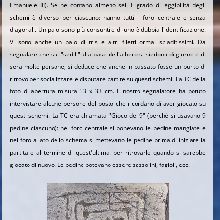
Emanuele III). Se ne contano almeno sei. Il grado di leggibilità degli
schemi è diverso per ciascuno: hanno tutti il foro centrale e senza
diagonali. Un paio sono più consunti e di uno è dubbia l'identificazione.
Vi sono anche un paio di tris e altri filetti ormai sbiaditissimi. Da
segnalare che sui "sedili" alla base dell'albero si siedono di giorno e di
sera molte persone; si deduce che anche in passato fosse un punto di
ritrovo per socializzare e disputare partite su questi schemi. La TC della
foto di apertura misura 33 x 33 cm. Il nostro segnalatore ha potuto
intervistare alcune persone del posto che ricordano di aver giocato su
questi schemi. La TC era chiamata "Gioco del 9" (perchè si usavano 9
pedine ciascuno): nel foro centrale si ponevano le pedine mangiate e
nel foro a lato dello schema si mettevano le pedine prima di iniziare la
partita e al termine di quest'ultima, per ritrovarle quando si sarebbe
giocato di nuovo. Le pedine potevano essere sassolini, fagioli, ecc.