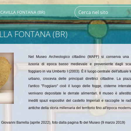
CAVILLA FONTANA (BR)
LLA FONTANA (BR)
Nel Museo Archeologico cittadino (MAFF) si conserva una
lusoria
di epoca basso medievale e proveniente dagli sca
foggiaro in via Umberto I (2003). È il luogo centrale dell'attuale 
urbano, crocevia delle principali direttrici cittadine. La pia
l'antico "Foggiaro" cioè il luogo delle fogge, cisterne interra
venivano depositate le derrate alimentari.
Il museo è allestito
inediti spazi espositivi del castello Imperiali e raccoglie le rad
antiche della storia millenaria del territorio fino all'epoca modern
Giovanni Barrella (aprile 2022), foto dalla pagina fb del Museo (9 marzo 2019)