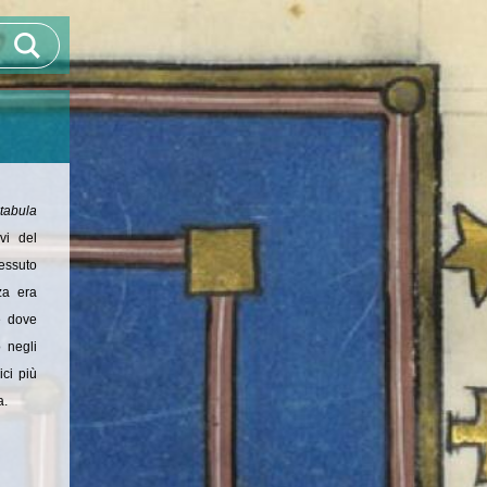
tabula
vi del
tessuto
zza era
te dove
 negli
ici più
a.