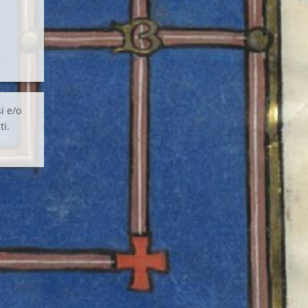
i e/o
ti.