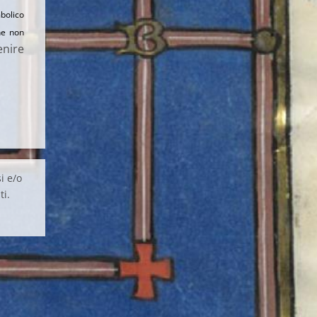
mbolico
he non
enire
i e/o
ti.