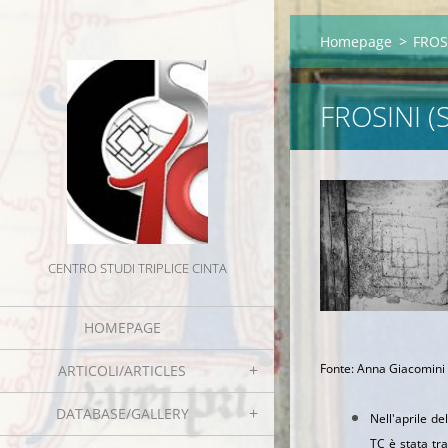
Homepage
>
FROSI
FROSINI (S
CENTRO STUDI TRIPLICE CINTA
HOMEPAGE
Fonte: Anna Giacomini i
ARTICOLI/ARTICLES
DATABASE/GALLERY
Nell'aprile de
TC è stata tr