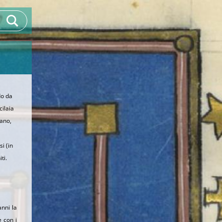
do da
cilaia
gano,
i (in
ti.
anni la
 con i