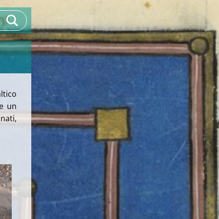
ltico
 e un
ati,