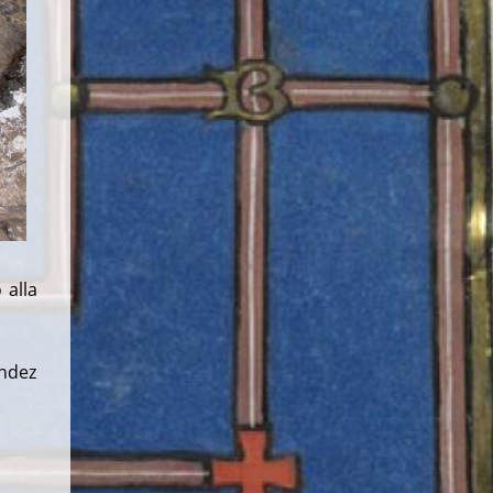
 alla
ández