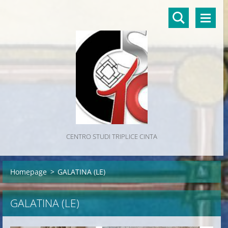
CENTRO STUDI TRIPLICE CINTA
Homepage
>
GALATINA (LE)
GALATINA (LE)