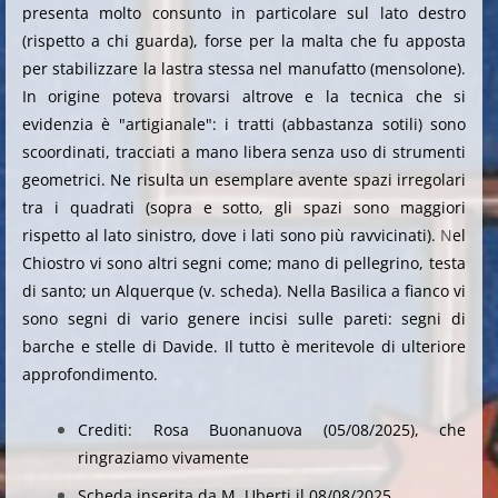
presenta molto consunto in particolare sul lato destro
(rispetto a chi guarda), forse per la malta che fu apposta
per stabilizzare la lastra stessa nel manufatto (mensolone).
In origine poteva trovarsi altrove e la tecnica che si
evidenzia è "artigianale": i tratti (abbastanza sotili) sono
scoordinati, tracciati a mano libera senza uso di strumenti
geometrici. Ne risulta un esemplare avente spazi irregolari
tra i quadrati (sopra e sotto, gli spazi sono maggiori
rispetto al lato sinistro, dove i lati sono più ravvicinati).
N
el
Chiostro vi sono altri segni come; mano di pellegrino, testa
di santo; un Alquerque (v. scheda).
Nella Basilica a fianco vi
sono segni di vario genere incisi sulle pareti: segni di
barche e stelle di Davide. Il tutto è meritevole di ulteriore
approfondimento.
Crediti: Rosa Buonanuova (05/08/2025), che
ringraziamo vivamente
Scheda inserita da M. Uberti il 08/08/2025