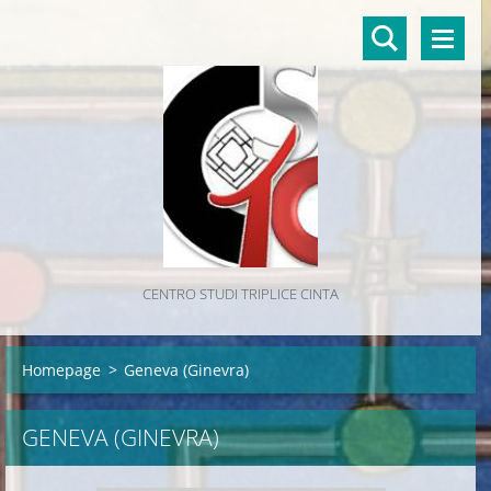
CENTRO STUDI TRIPLICE CINTA
Homepage
>
Geneva (Ginevra)
GENEVA (GINEVRA)