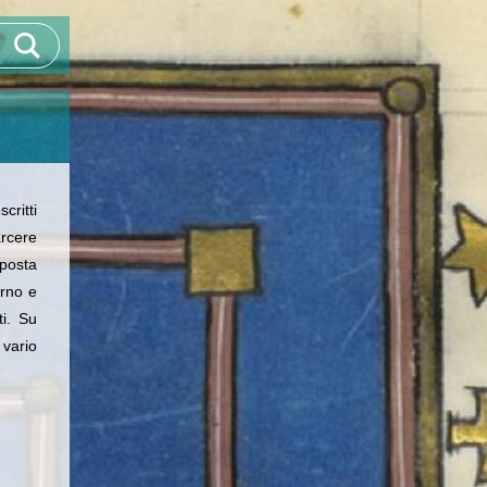
critti
arcere
posta
terno e
ti.
Su
vario