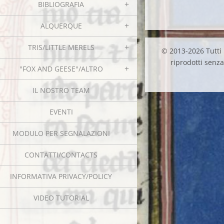
BIBLIOGRAFIA
ALQUERQUE
TRIS/LITTLE MERELS
© 2013-2026 Tutti i
riprodotti senza 
"FOX AND GEESE"/ALTRO
IL NOSTRO TEAM
EVENTI
MODULO PER SEGNALAZIONI
CONTATTI/CONTACTS
INFORMATIVA PRIVACY/POLICY
VIDEO TUTORIAL