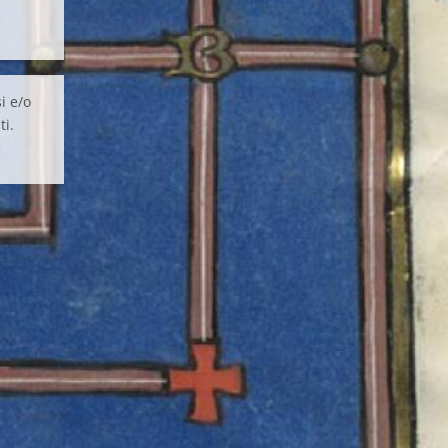
i e/o
ti.