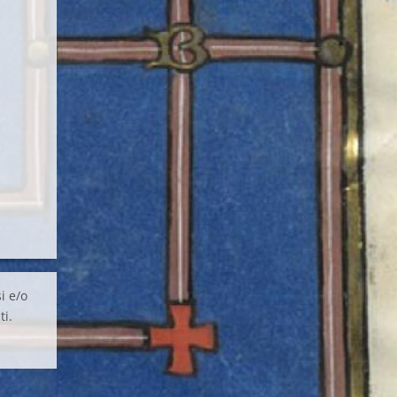
i e/o
ti.