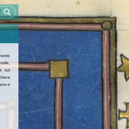
mente
celle,
à sul
hiera
fana e