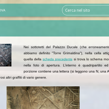
OVA
Nei sottotetti del Palazzo Ducale (che erroneament
abbiamo definito "Torre Grimaldina"), nella cella att
quella della
scheda precedente
si trova lo schema mos
nella foto di apertura.
L’interno è quadripartito e
porzione contiene una lettera (si leggono una N, una 
i altri graffiti di vario genere.