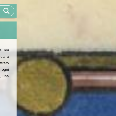
e noi
igua a
trato
d ogni
A, una