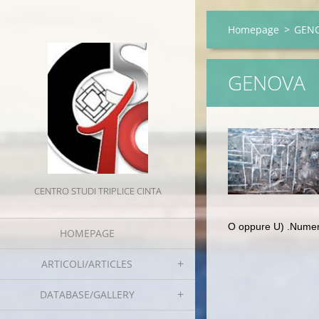
Homepage
>
GEN
GENOVA
CENTRO STUDI TRIPLICE CINTA
O oppure U) .
Numeros
HOMEPAGE
ARTICOLI/ARTICLES
DATABASE/GALLERY